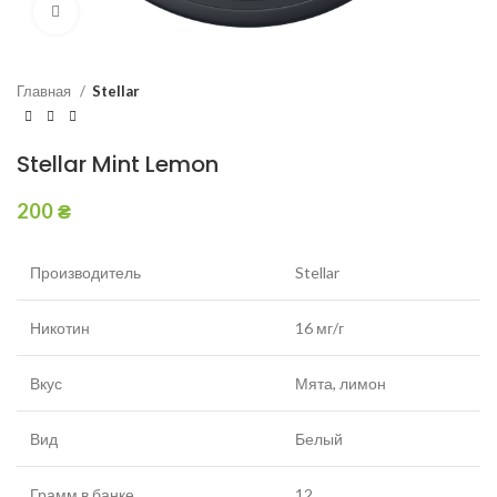
Увеличить
Главная
Stellar
Stellar Mint Lemon
200
₴
Производитель
Stellar
Никотин
16 мг/г
Вкус
Мята, лимон
Вид
Белый
Грамм в банке
12