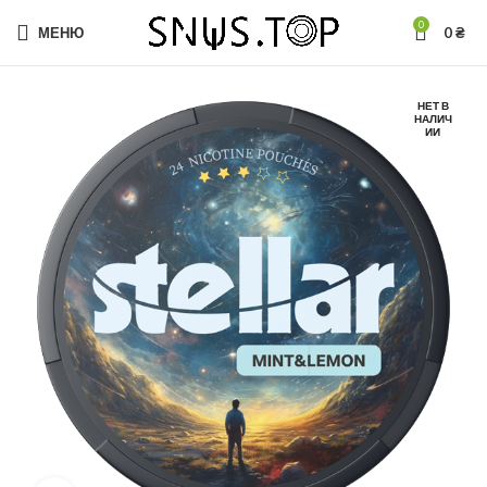
0
МЕНЮ
0
₴
НЕТ В
НАЛИЧ
ИИ