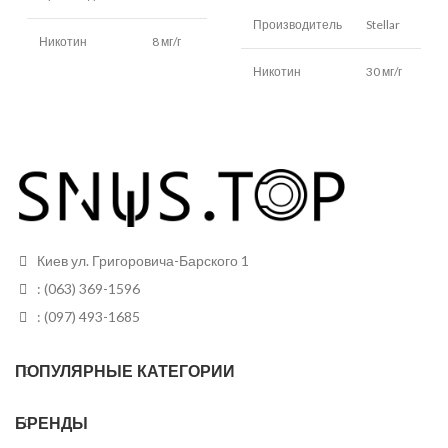
Производитель
Stellar
Никотин
8 мг/г
Никотин
30 мг/г
Кола,
Вкус
мята
Вишня,
Вкус
кола
Вид
Белый
Вид
Белый
Грамм в банке
12
Грамм в банке
12
Пакетиков в
24
Киев ул. Григоровича-Барского 1
банке
Пакетиков в
24
: (063) 369-1596
банке
: (097) 493-1685
ПОПУЛЯРНЫЕ КАТЕГОРИИ
БРЕНДЫ