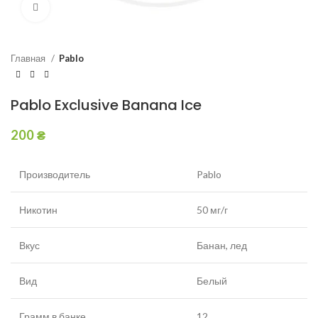
Увеличить
Главная
Pablo
Pablo Exclusive Banana Ice
200
₴
Производитель
Pablo
Никотин
50 мг/г
Вкус
Банан, лед
Вид
Белый
Грамм в банке
12