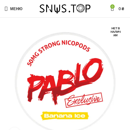
0
МЕНЮ
0
₴
НЕТ В
НАЛИЧ
ИИ