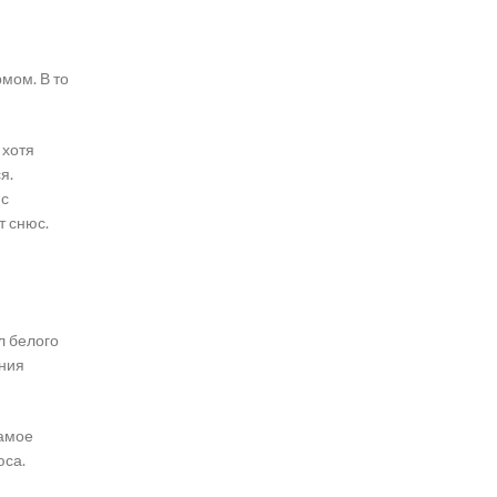
мом. В то
 хотя
я.
 с
т снюс.
л белого
ения
Самое
юса.