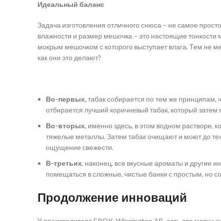
Идеальный баланс
Задача изготовления отличного снюса – не самое просто
влажности и размер мешочка – это настоящие тонкости 
мокрым мешочком с которого выступает влага. Тем не м
как они это делают?
Во-первых,
табак собирается по тем же принципам, ч
отбирается лучший коричневый табак, который затем 
Во-вторых
, именно здесь, в этом водном растворе, 
тяжелые металлы. Затем табак очищают и моют до тех 
ощущение свежести.
В-третьих
, наконец, все вкусные ароматы и другие
помещаться в сложные, чистые банки с простым, но 
Продолжение инноваций
У производителя EPOK, Winnington AB, есть две марки с