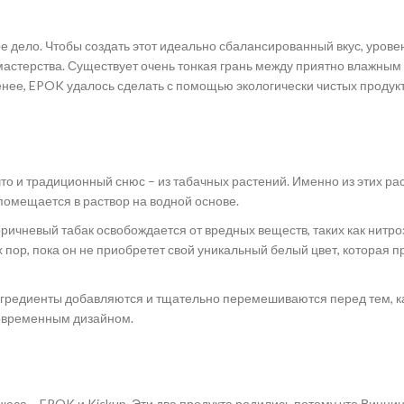
е дело. Чтобы создать этот идеально сбалансированный вкус, урове
мастерства. Существует очень тонкая грань между приятно влажным
енее, EPOK удалось сделать с помощью экологически чистых продукт
то и традиционный снюс – из табачных растений. Именно из этих ра
помещается в раствор на водной основе.
коричневый табак освобождается от вредных веществ, таких как нитр
пор, пока он не приобретет свой уникальный белый цвет, которая п
 ингредиенты добавляются и тщательно перемешиваются перед тем, к
современным дизайном.
нюса – EPOK и Kickup. Эти два продукта родились потому что Винни