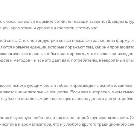
го снюса появился на рынке сотни лет назад и захватил Швецию штур
ций, ароматами и уровнями крепости, потому что
 снюс. С тех пор индустрия снюса несколько раз меняла форму, и
ляются новыетенденции, которые поражают тем, как они производятс
кологические шляпы, чтобы гарантировать, что их снюс произведен
тв и методов – и все это дает вам, потребителю, невероятный опы
нюсом, использующим белый табак, и произведен с использованием
удаляются нежелательные вещества. Если вам интересно, в чем смыс
ших зубах не осталось коричневого цвета после долгого дня употребл
ия и чувствуют себя точно так же, на второй круг использования. 
 никотина и ароматизатора, что и у любого другого традиционного сн