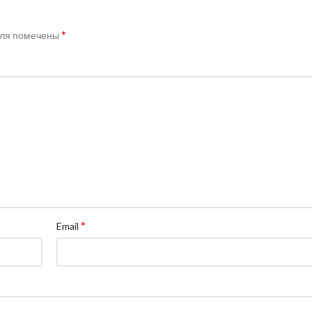
*
оля помечены
*
Email