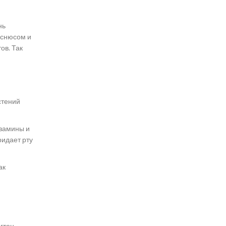
нь
 снюсом и
ов. Так
стений
озамины и
ридает рту
ак
нгтон