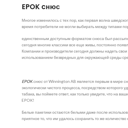
EPOK cнюс
Многое изменилось с тех пор, как первая волна шведско
время потребители не могли выбирать между типами пор
единственным доступным форматом снюса был рассыпной
сегодня многие классики все еще живы, постоянно появ
Компании и производители сегодня должны надеть свои э
использованием безвредных для окружающей среды средс
EPOK
снюс
от Winnington AB является первым в мире с
экологически чистого процесса, посредством которого 
табака, вы поймете ответ, как только увидите, что на ва
EPOK!
Белые пакетики остаются белыми даже после использован
приятное то, что им удалось сохранить то же количество