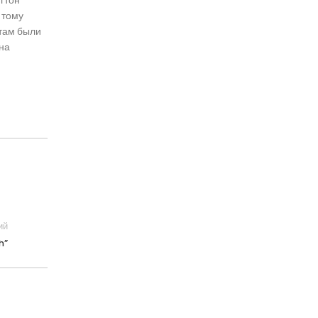
 тому
 там были
 на
ий
h”