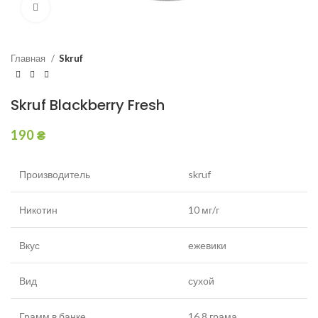
Увеличить
Главная
Skruf
Skruf Blackberry Fresh
190
₴
Производитель
skruf
Никотин
10 мг/г
Вкус
ежевики
Вид
сухой
Грамм в банке
16,8 грама