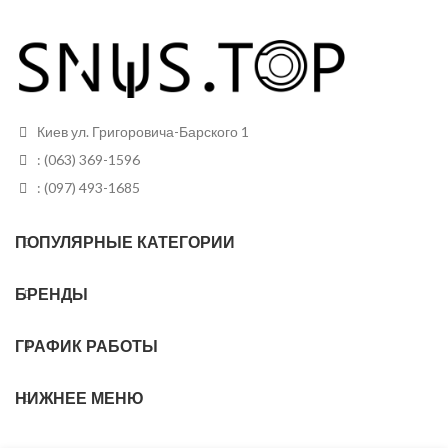
мята
Вид
Белый
Вид
Белый
Грамм в банке
12
Грамм в банке
12
Пакетиков в
24
Киев ул. Григоровича-Барского 1
банке
Пакетиков в
24
: (063) 369-1596
банке
: (097) 493-1685
ПОПУЛЯРНЫЕ КАТЕГОРИИ
БРЕНДЫ
ГРАФИК РАБОТЫ
НИЖНЕЕ МЕНЮ