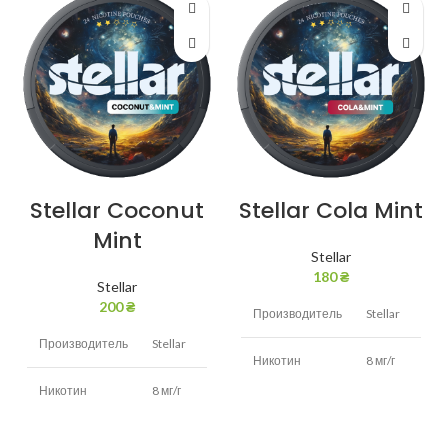
Stellar Coconut
Stellar Cola Mint
Mint
Stellar
180
₴
Stellar
200
₴
Производитель
Stellar
Производитель
Stellar
Никотин
8 мг/г
Никотин
8 мг/г
Кола,
Вкус
мята
Кокос,
Вкус