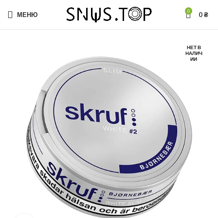
0
МЕНЮ
0
₴
НЕТ В
НАЛИЧ
ИИ