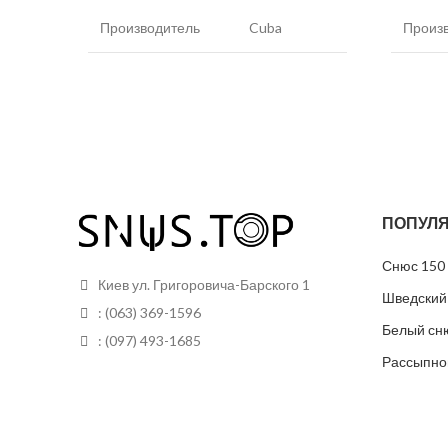
Производитель
Cuba
Произ
Никотин
150 мг/г
Никот
Вкус
Пинаколада
Вкус
Вид снюса
Белый
Вид с
ПОПУЛЯ
Размер пакетиков
Тонкие
Размер
Снюс 150 
Грамм в банке
15 грамм
Грамм 
Киев ул. Григоровича-Барского 1
Шведский
: (063) 369-1596
Пакетиков
30
Пакети
Белый сн
: (097) 493-1685
Рассыпно