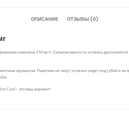
ОПИСАНИЕ
ОТЗЫВЫ (0)
мг
ржанием никотина 150 мг/г. Сильная крепость отлично дополняется
ятным ароматом. Пакетики не текут, отлично сидят под губой и не
uba.
Ice Cool – это ваш вариант!