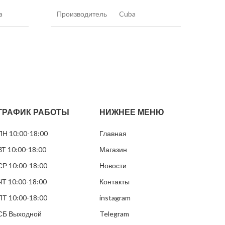
a
Производитель
Cuba
Прои
г/г
Никотин
43 мг/г
Нико
ос
Вкус
Черника
Вкус
ый
Белый (в
Вид снюса
черном
Вид 
пакетике)
ГРАФИК РАБОТЫ
НИЖНЕЕ МЕНЮ
кие
Размер
Раз
ПН 10:00-18:00
Главная
Тонкие
грамм
пакетиков
паке
ВТ 10:00-18:00
Магазин
СР 10:00-18:00
Новости
Грамм в банке
13 грам
Грам
ЧТ 10:00-18:00
Контакты
Пакетиков
20
Паке
ПТ 10:00-18:00
instagram
СБ Выходной
Telegram