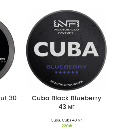
ut 30
Cuba Black Blueberry
Cu
43 мг
Cuba
,
Сuba 43 мг
220
₴