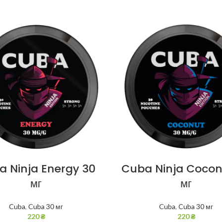
a Ninja Energy 30
Cuba Ninja Cocon
мг
мг
Cuba
,
Cuba 30 мг
Cuba
,
Cuba 30 мг
220
₴
220
₴