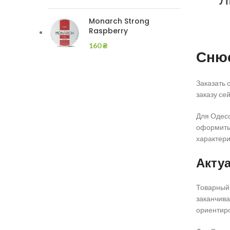
Monarch Strong
Raspberry
160
₴
Снюс
Заказать 
заказу се
Для Одесс
оформить 
характерис
Акту
Товарный 
заканчива
ориентиро