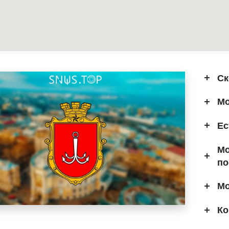
Ск
Мо
Ес
Мо
по
Мо
Ко