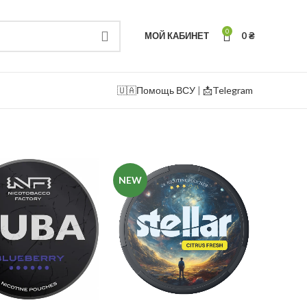
0
МОЙ КАБИНЕТ
0
₴
🇺🇦
Помощь ВСУ
|
📩Telegram
NEW