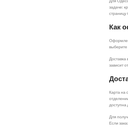
Для Одесс
задаче: к
страницу 
Как о
Оформлени
выберите 
Доставка 
зависит о
Доста
Карта на 
отделении
доступна 
Для получ
Если зака