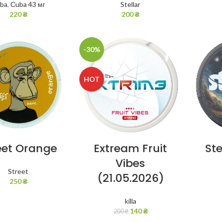
ba
,
Сuba 43 мг
Stellar
220
₴
200
₴
-30%
HOT
eet Orange
Extream Fruit
Ste
Vibes
Street
(21.05.2026)
250
₴
killa
140
₴
200
₴