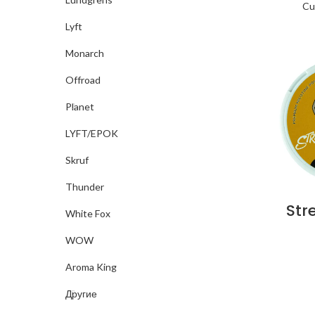
Cu
Lyft
Monarch
Offroad
Planet
LYFT/EPOK
Skruf
Thunder
Str
White Fox
WOW
Aroma King
Другие