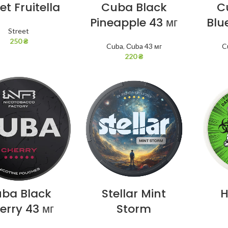
et Fruitella
Cuba Black
C
Pineapple 43 мг
Blu
Street
250
₴
Cuba
,
Сuba 43 мг
C
220
₴
ba Black
Stellar Mint
H
erry 43 мг
Storm