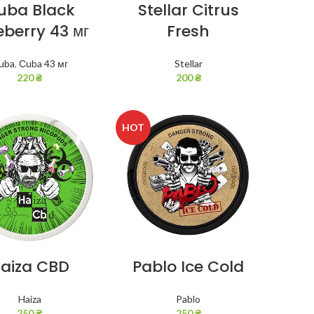
uba Black
Stellar Citrus
eberry 43 мг
Fresh
uba
,
Сuba 43 мг
Stellar
220
₴
200
₴
HOT
aiza CBD
Pablo Ice Cold
Haiza
Pablo
250
₴
250
₴