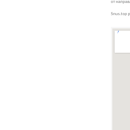
от направ
Snus.top 