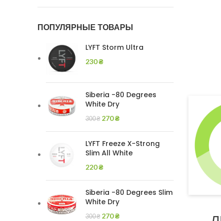
ПОПУЛЯРНЫЕ ТОВАРЫ
LYFT Storm Ultra
230
₴
Siberia -80 Degrees
White Dry
270
₴
300
₴
LYFT Freeze X-Strong
Slim All White
220
₴
Siberia -80 Degrees Slim
White Dry
Л
270
₴
300
₴