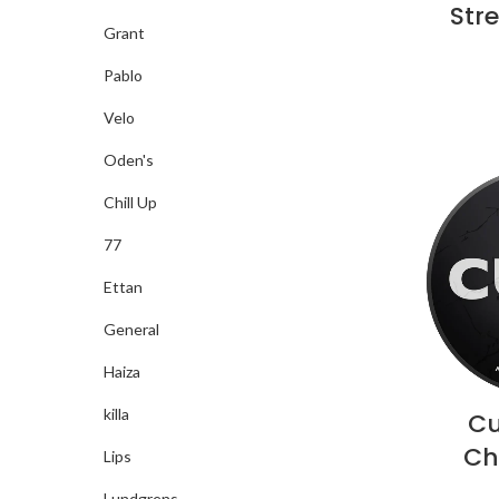
Stre
Grant
Pablo
Velo
Oden's
Chill Up
77
Ettan
General
Haiza
killa
Cu
Ch
Lips
Lundgrens