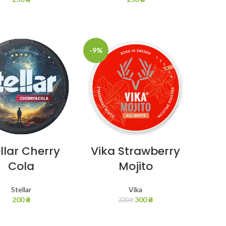
-9%
llar Cherry
Vika Strawberry
Cola
Mojito
Stellar
Vika
200
₴
300
₴
330
₴