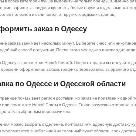
ы в блоке категорий лучше выводить не только бренды, а именно ра
репкие варианты, средняя крепость, белые паучи и отдельные катег
более полезной и отличается от других городских страниц.
формить заказ в Одессу
е заказа занимает несколько минут. Выберите снюс или никотиновые
удобный способ получения. После этого менеджер подтвердит наличи
в Одессу выполняется Новой Почтой. После отправки вы получите д
т времени оформления заказа, графика перевозчика, выбранного отд
вка по Одессе и Одесской области
странице показывает регион доставки, но заказ не привязан к одной 
 или почтомате Новой Почты в Одессе. Также возможна отправка в 
доставка выбранным перевозчиком.
ения можно выбрать отделение, почтомат или адресную доставку кур
з оформляется в небольшой населенный пункт области, срок доставки